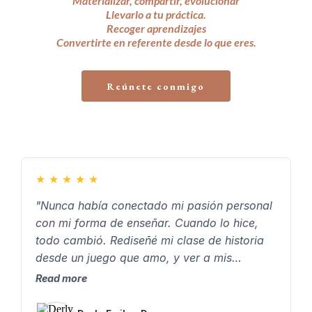
Materializar, compartir, evolucionar
Llevarlo a tu práctica.
Recoger aprendizajes
Convertirte en referente desde lo que eres.
Reúnete conmigo
★
★
★
★
★
"Nunca había conectado mi pasión personal
con mi forma de enseñar. Cuando lo hice,
todo cambió. Rediseñé mi clase de historia
desde un juego que amo, y ver a mis
estudiantes emocionados, participando y
Read more
disfrutando… me confirmó que vale la pena
enseñar desde lo que somos."