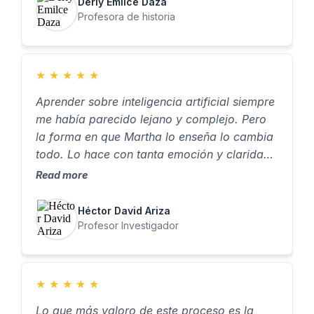
Derly Emilce Daza
Profesora de historia
★
★
★
★
★
Aprender sobre inteligencia artificial siempre
me había parecido lejano y complejo. Pero
la forma en que Martha lo enseña lo cambia
todo. Lo hace con tanta emoción y claridad,
que dan ganas de aprender, de probar, de
Read more
crear. Para mí, aprender a crear asistentes
con IA no fue solo una habilidad nueva… fue
Héctor David Ariza
algo que realmente me cambió la vida."
Profesor Investigador
★
★
★
★
★
Lo que más valoro de este proceso es la