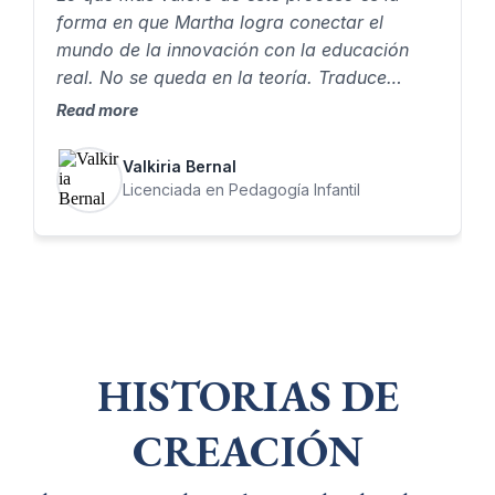
forma en que Martha logra conectar el
mundo de la innovación con la educación
real. No se queda en la teoría. Traduce
herramientas complejas en algo que como
Read more
docente puedes aplicar, adaptar y hacer
propio. Eso me permitió pasar de entender
Valkiria Bernal
conceptos…a crear experiencias educativas
Licenciada en Pedagogía Infantil
con intención.
HISTORIAS DE
CREACIÓN