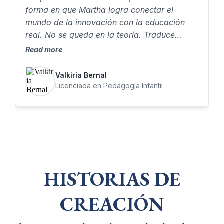
forma en que Martha logra conectar el
mundo de la innovación con la educación
real. No se queda en la teoría. Traduce
herramientas complejas en algo que como
Read more
docente puedes aplicar, adaptar y hacer
propio. Eso me permitió pasar de entender
Valkiria Bernal
conceptos…a crear experiencias educativas
Licenciada en Pedagogía Infantil
con intención.
HISTORIAS DE
CREACIÓN