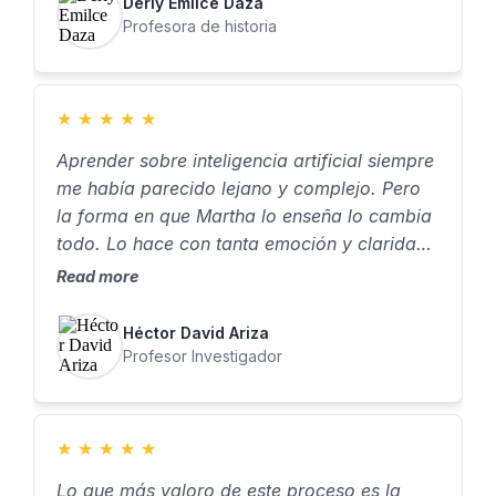
Derly Emilce Daza
Profesora de historia
★
★
★
★
★
Aprender sobre inteligencia artificial siempre
me había parecido lejano y complejo. Pero
la forma en que Martha lo enseña lo cambia
todo. Lo hace con tanta emoción y claridad,
que dan ganas de aprender, de probar, de
Read more
crear. Para mí, aprender a crear asistentes
con IA no fue solo una habilidad nueva… fue
Héctor David Ariza
algo que realmente me cambió la vida."
Profesor Investigador
★
★
★
★
★
Lo que más valoro de este proceso es la