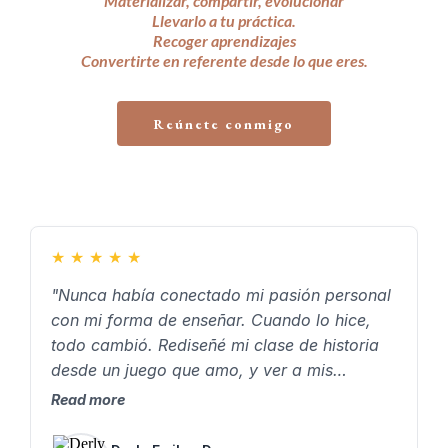
Materializar, compartir, evolucionar
Llevarlo a tu práctica.
Recoger aprendizajes
Convertirte en referente desde lo que eres.
Reúnete conmigo
★
★
★
★
★
"Nunca había conectado mi pasión personal
con mi forma de enseñar. Cuando lo hice,
todo cambió. Rediseñé mi clase de historia
desde un juego que amo, y ver a mis
estudiantes emocionados, participando y
Read more
disfrutando… me confirmó que vale la pena
enseñar desde lo que somos."