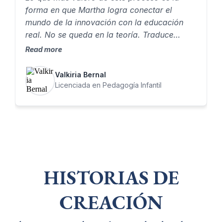
forma en que Martha logra conectar el
mundo de la innovación con la educación
real. No se queda en la teoría. Traduce
herramientas complejas en algo que como
Read more
docente puedes aplicar, adaptar y hacer
propio. Eso me permitió pasar de entender
Valkiria Bernal
conceptos…a crear experiencias educativas
Licenciada en Pedagogía Infantil
con intención.
HISTORIAS DE
CREACIÓN