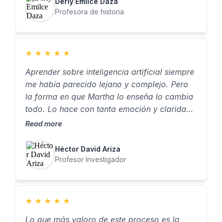
Derly Emilce Daza
Profesora de historia
★
★
★
★
★
Aprender sobre inteligencia artificial siempre
me había parecido lejano y complejo. Pero
la forma en que Martha lo enseña lo cambia
todo. Lo hace con tanta emoción y claridad,
que dan ganas de aprender, de probar, de
Read more
crear. Para mí, aprender a crear asistentes
con IA no fue solo una habilidad nueva… fue
Héctor David Ariza
algo que realmente me cambió la vida."
Profesor Investigador
★
★
★
★
★
Lo que más valoro de este proceso es la