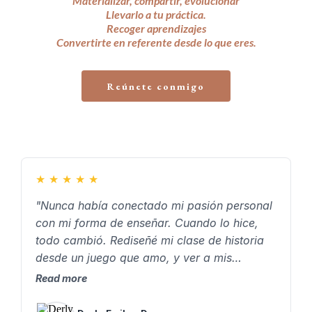
Materializar, compartir, evolucionar
Llevarlo a tu práctica.
Recoger aprendizajes
Convertirte en referente desde lo que eres.
Reúnete conmigo
★
★
★
★
★
"Nunca había conectado mi pasión personal
con mi forma de enseñar. Cuando lo hice,
todo cambió. Rediseñé mi clase de historia
desde un juego que amo, y ver a mis
estudiantes emocionados, participando y
Read more
disfrutando… me confirmó que vale la pena
enseñar desde lo que somos."