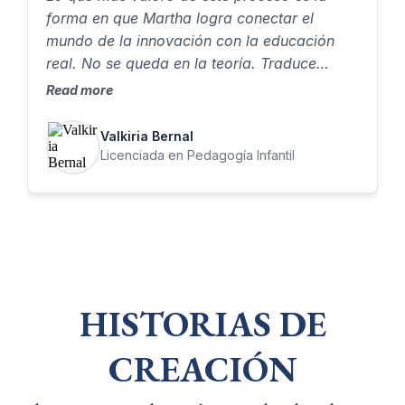
forma en que Martha logra conectar el
mundo de la innovación con la educación
real. No se queda en la teoría. Traduce
herramientas complejas en algo que como
Read more
docente puedes aplicar, adaptar y hacer
propio. Eso me permitió pasar de entender
Valkiria Bernal
conceptos…a crear experiencias educativas
Licenciada en Pedagogía Infantil
con intención.
HISTORIAS DE
CREACIÓN