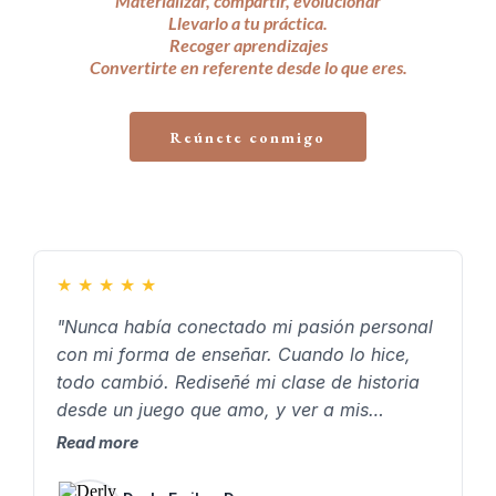
Materializar, compartir, evolucionar
Llevarlo a tu práctica.
Recoger aprendizajes
Convertirte en referente desde lo que eres.
Reúnete conmigo
★
★
★
★
★
"Nunca había conectado mi pasión personal
con mi forma de enseñar. Cuando lo hice,
todo cambió. Rediseñé mi clase de historia
desde un juego que amo, y ver a mis
estudiantes emocionados, participando y
Read more
disfrutando… me confirmó que vale la pena
enseñar desde lo que somos."