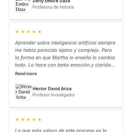
Derly Emilce Daza
Profesora de historia
★
★
★
★
★
Aprender sobre inteligencia artificial siempre
me había parecido lejano y complejo. Pero
la forma en que Martha lo enseña lo cambia
todo. Lo hace con tanta emoción y claridad,
que dan ganas de aprender, de probar, de
Read more
crear. Para mí, aprender a crear asistentes
con IA no fue solo una habilidad nueva… fue
Héctor David Ariza
algo que realmente me cambió la vida."
Profesor Investigador
★
★
★
★
★
Lo que más valoro de este proceso es la