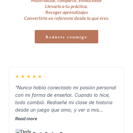
Materializar, compartir, evolucionar
Llevarlo a tu práctica.
Recoger aprendizajes
Convertirte en referente desde lo que eres.
Reúnete conmigo
★
★
★
★
★
"Nunca había conectado mi pasión personal
con mi forma de enseñar. Cuando lo hice,
todo cambió. Rediseñé mi clase de historia
desde un juego que amo, y ver a mis
estudiantes emocionados, participando y
Read more
disfrutando… me confirmó que vale la pena
enseñar desde lo que somos."