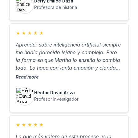
Derly Emilce Daza
Profesora de historia
★
★
★
★
★
Aprender sobre inteligencia artificial siempre
me había parecido lejano y complejo. Pero
la forma en que Martha lo enseña lo cambia
todo. Lo hace con tanta emoción y claridad,
que dan ganas de aprender, de probar, de
Read more
crear. Para mí, aprender a crear asistentes
con IA no fue solo una habilidad nueva… fue
Héctor David Ariza
algo que realmente me cambió la vida."
Profesor Investigador
★
★
★
★
★
Lo que más valoro de este proceso es la