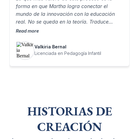
forma en que Martha logra conectar el
mundo de la innovación con la educación
real. No se queda en la teoría. Traduce
herramientas complejas en algo que como
Read more
docente puedes aplicar, adaptar y hacer
propio. Eso me permitió pasar de entender
Valkiria Bernal
conceptos…a crear experiencias educativas
Licenciada en Pedagogía Infantil
con intención.
HISTORIAS DE
CREACIÓN