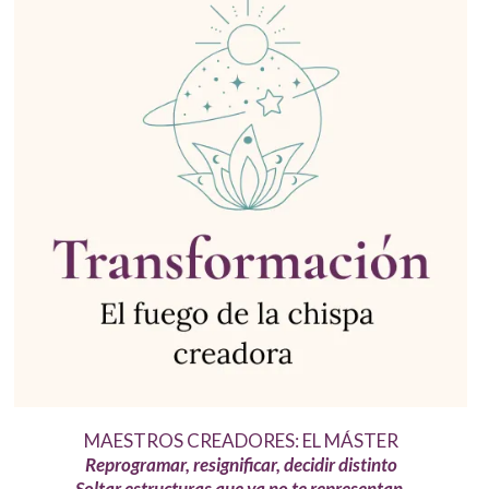
MAESTROS CREADORES: EL MÁSTER
Reprogramar, resignificar, decidir distinto
Soltar estructuras que ya no te representan.