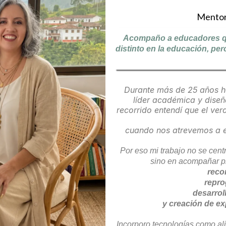
Mentor
Acompaño a educadores qu
distinto en la educación, per
Durante más de 25 años h
líder académica y diseñ
recorrido entendí que el v
cuando nos atrevemos a e
Por eso mi trabajo no se cen
sino en acompañar pr
reco
repro
desarrol
y creación de e
Incorporo tecnologías como al