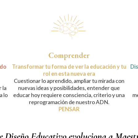
Comprender
ndo
Transformar tu forma de ver la educación y tu
Dis
rol en esta nueva era
Cuestionar lo aprendido, ampliar tu mirada con
 la
nuevas ideas y posibilidades, entender que
a lo
educar hoy requiere consciencia, criterio y una
me
reprogramación de nuestro ADN.
PENSAR
e Diseño Educativo evoluciona a Maest