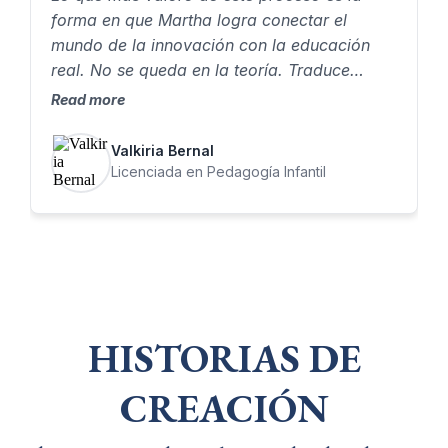
forma en que Martha logra conectar el
mundo de la innovación con la educación
real. No se queda en la teoría. Traduce
herramientas complejas en algo que como
Read more
docente puedes aplicar, adaptar y hacer
propio. Eso me permitió pasar de entender
Valkiria Bernal
conceptos…a crear experiencias educativas
Licenciada en Pedagogía Infantil
con intención.
HISTORIAS DE
CREACIÓN