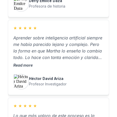
Derly Emilce Daza
Profesora de historia
★
★
★
★
★
Aprender sobre inteligencia artificial siempre
me había parecido lejano y complejo. Pero
la forma en que Martha lo enseña lo cambia
todo. Lo hace con tanta emoción y claridad,
que dan ganas de aprender, de probar, de
Read more
crear. Para mí, aprender a crear asistentes
con IA no fue solo una habilidad nueva… fue
Héctor David Ariza
algo que realmente me cambió la vida."
Profesor Investigador
★
★
★
★
★
Lo que más valoro de este proceso es la