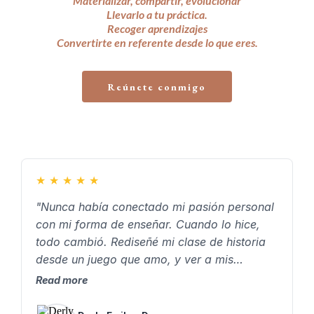
Materializar, compartir, evolucionar
Llevarlo a tu práctica.
Recoger aprendizajes
Convertirte en referente desde lo que eres.
Reúnete conmigo
★
★
★
★
★
"Nunca había conectado mi pasión personal
con mi forma de enseñar. Cuando lo hice,
todo cambió. Rediseñé mi clase de historia
desde un juego que amo, y ver a mis
estudiantes emocionados, participando y
Read more
disfrutando… me confirmó que vale la pena
enseñar desde lo que somos."