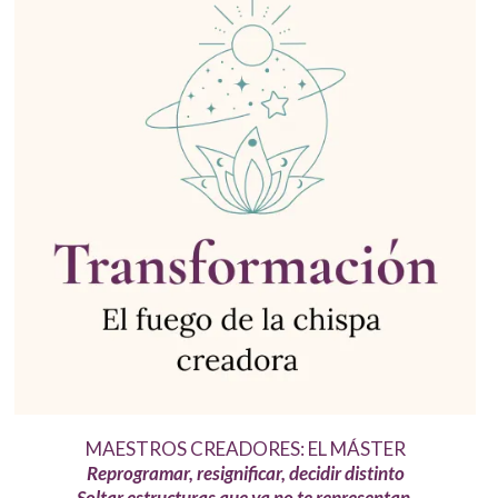
MAESTROS CREADORES: EL MÁSTER
Reprogramar, resignificar, decidir distinto
Soltar estructuras que ya no te representan.