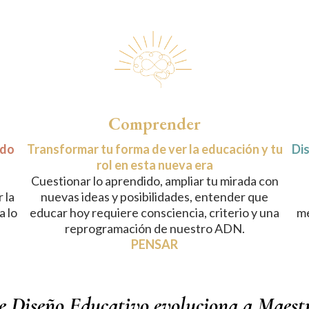
Comprender
ndo
Transformar tu forma de ver la educación y tu
Dis
rol en esta nueva era
Cuestionar lo aprendido, ampliar tu mirada con
 la
nuevas ideas y posibilidades, entender que
a lo
educar hoy requiere consciencia, criterio y una
me
reprogramación de nuestro ADN.
PENSAR
e Diseño Educativo evoluciona a Maest