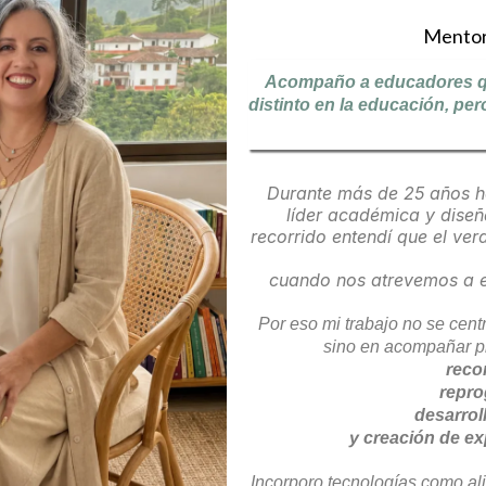
Mentor
Acompaño a educadores qu
distinto en la educación, per
Durante más de 25 años h
líder académica y diseñ
recorrido entendí que el v
cuando nos atrevemos a e
Por eso mi trabajo no se cen
sino en acompañar pr
reco
repro
desarrol
y creación de e
Incorporo tecnologías como al