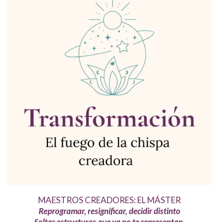
MAESTROS CREADORES: EL MÁSTER
Reprogramar, resignificar, decidir distinto
Soltar estructuras que ya no te representan.