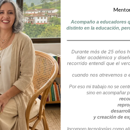
Mentor
Acompaño a educadores qu
distinto en la educación, per
Durante más de 25 años h
líder académica y diseñ
recorrido entendí que el v
cuando nos atrevemos a e
Por eso mi trabajo no se cen
sino en acompañar pr
reco
repro
desarrol
y creación de e
Incorporo tecnologías como al