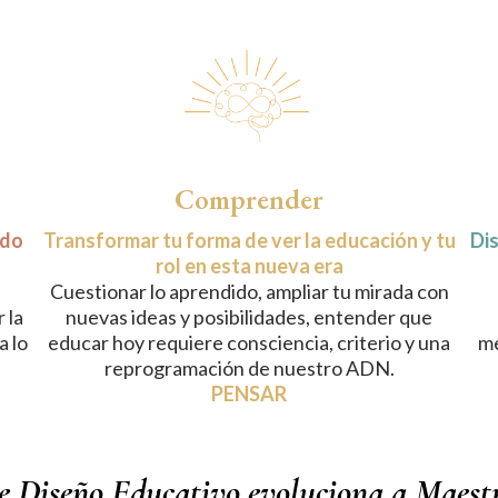
Comprender
ndo
Transformar tu forma de ver la educación y tu
Dis
rol en esta nueva era
Cuestionar lo aprendido, ampliar tu mirada con
 la
nuevas ideas y posibilidades, entender que
a lo
educar hoy requiere consciencia, criterio y una
me
reprogramación de nuestro ADN.
PENSAR
e Diseño Educativo evoluciona a Maest